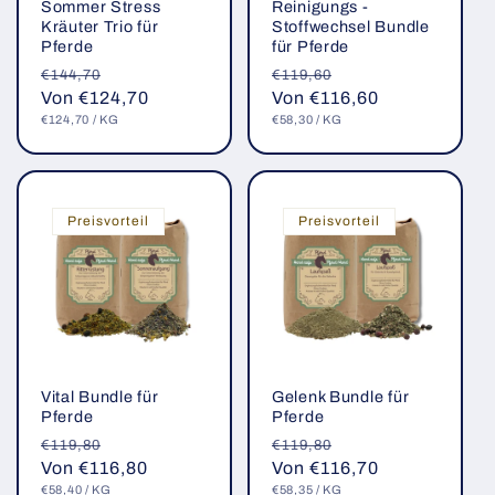
Sommer Stress
Reinigungs -
Kräuter Trio für
Stoffwechsel Bundle
Pferde
für Pferde
Normaler
Verkaufspreis
Normaler
Verkaufspreis
€144,70
€119,60
Preis
Von €124,70
Preis
Von €116,60
GRUNDPREIS
PRO
GRUNDPREIS
PRO
€124,70
/
KG
€58,30
/
KG
Preisvorteil
Preisvorteil
Vital Bundle für
Gelenk Bundle für
Pferde
Pferde
Normaler
Verkaufspreis
Normaler
Verkaufspreis
€119,80
€119,80
Preis
Von €116,80
Preis
Von €116,70
GRUNDPREIS
PRO
GRUNDPREIS
PRO
€58,40
/
KG
€58,35
/
KG