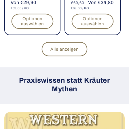
Normaler
Von €29,90
Normaler
Verkaufspreis
Von €34,80
insgesamt
insgesamt
€69,60
GRUNDPREIS
PRO
GRUNDPREIS
PRO
Preis
€59,80
/
KG
Preis
€69,60
/
KG
Optionen
Optionen
auswählen
auswählen
Alle anzeigen
Praxiswissen statt Kräuter
Mythen