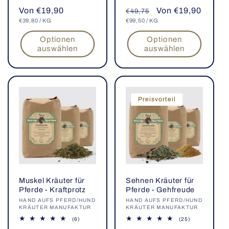
Bewertungen
Bewertungen
Normaler
Von €19,90
Normaler
Verkaufspreis
Von €19,90
insgesamt
insgesamt
€49,75
GRUNDPREIS
PRO
GRUNDPREIS
PRO
Preis
€39,80
/
KG
Preis
€99,50
/
KG
Optionen
Optionen
auswählen
auswählen
Preisvorteil
Muskel Kräuter für
Sehnen Kräuter für
Pferde - Kraftprotz
Pferde - Gehfreude
Anbieter:
HAND AUFS PFERD/HUND
Anbieter:
HAND AUFS PFERD/HUND
KRÄUTER MANUFAKTUR
KRÄUTER MANUFAKTUR
6
25
(6)
(25)
Bewertungen
Bewertungen