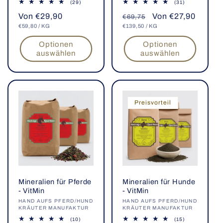
29
31
(29)
(31)
Bewertungen
Bewertungen
Normaler
Von €29,90
Normaler
Verkaufspreis
Von €27,90
insgesamt
insgesamt
€69,75
GRUNDPREIS
PRO
GRUNDPREIS
PRO
Preis
€59,80
/
KG
Preis
€139,50
/
KG
Optionen
Optionen
auswählen
auswählen
Preisvorteil
Mineralien für Pferde
Mineralien für Hunde
- VitMin
- VitMin
Anbieter:
HAND AUFS PFERD/HUND
Anbieter:
HAND AUFS PFERD/HUND
KRÄUTER MANUFAKTUR
KRÄUTER MANUFAKTUR
10
15
(10)
(15)