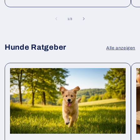
von
1
/
3
Hunde Ratgeber
Alle anzeigen