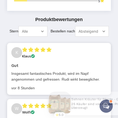
×
Sehnen Kräuter für Pferde - Ge...
25 Käufer sind von diesem Produkt
überzeugt
5.0